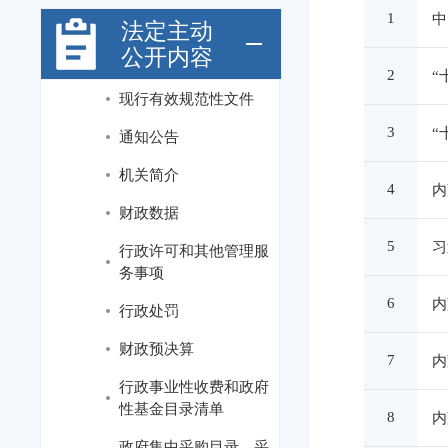
1
中
法定主动
公开内容
2
“
现行有效规范性文件
3
“
通知公告
机关简介
4
内
财政数据
5
习
行政许可和其他管理服
务事项
6
内
行政处罚
财政预决算
7
内
行政事业性收费和政府
性基金目录清单
8
内
政府集中采购目录、采