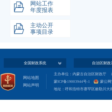
网站工作
年度报表
主动公开
事项目录
全国财政系统
自治区财政
主办单位：内蒙古自治区财政厅 承
网站地图
蒙ICP备19003944号-1
蒙公网安
网站声明
地址：呼和浩特市赛罕区敕勒川大街19