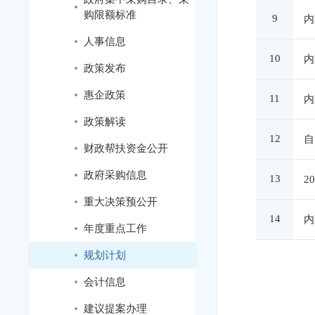
购限额标准
9
内
人事信息
10
内
政策发布
惠企政策
11
内
政策解读
12
自
财政帮扶资金公开
政府采购信息
13
2
重大决策预公开
14
内
年度重点工作
规划计划
会计信息
建议提案办理