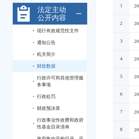
1
2
法定主动
公开内容
2
2
现行有效规范性文件
3
2
通知公告
机关简介
4
2
财政数据
5
2
行政许可和其他管理服
务事项
6
2
行政处罚
财政预决算
7
2
行政事业性收费和政府
性基金目录清单
8
2
政府集中采购目录、采