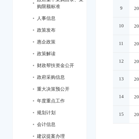
购限额标准
9
2
人事信息
10
2
政策发布
惠企政策
11
2
政策解读
12
2
财政帮扶资金公开
政府采购信息
13
2
重大决策预公开
14
2
年度重点工作
规划计划
15
2
会计信息
建议提案办理