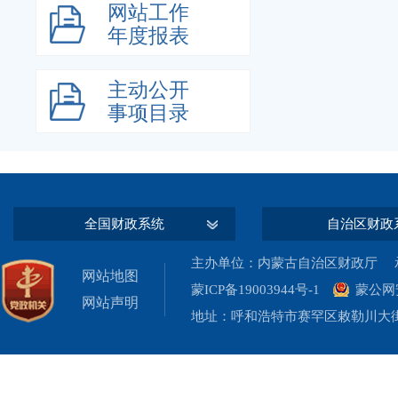
网站工作
年度报表
主动公开
事项目录
全国财政系统
自治区财政
主办单位：内蒙古自治区财政厅 承
网站地图
蒙ICP备19003944号-1
蒙公网安
网站声明
地址：呼和浩特市赛罕区敕勒川大街19