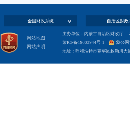
全国财政系统
自治区财政
主办单位：内蒙古自治区财政厅 承
网站地图
蒙ICP备19003944号-1
蒙公网安
网站声明
地址：呼和浩特市赛罕区敕勒川大街19