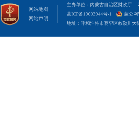
主办单位：内蒙古自治区财政厅 承
网站地图
蒙ICP备19003944号-1
蒙公网安
网站声明
地址：呼和浩特市赛罕区敕勒川大街19