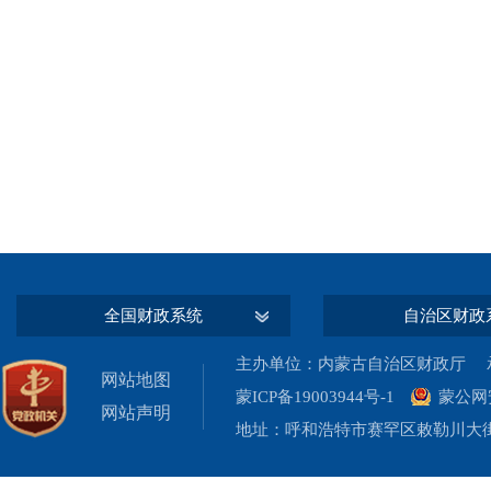
全国财政系统
自治区财政
主办单位：内蒙古自治区财政厅 承
网站地图
蒙ICP备19003944号-1
蒙公网安
网站声明
地址：呼和浩特市赛罕区敕勒川大街19