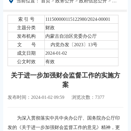
当前位置：
首页
>
政务公开
>
政府信息公开
>
法定主动
索 引 号
111500000115122980/2024-00001
主题分类
财政
发布机构
内蒙古自治区党委办公厅
文 号
内党办发〔2023〕13号
成文日期
2024-01-02
公文时效
有效
关于进一步加强财会监督工作的实施方
案
发布时间：2024-01-02 09:59
浏览次数：7377
为深入贯彻落实中共中央办公厅、国务院办公厅印
发的《关于进一步加强财会监督工作的意见》精神，更