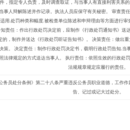
件，指定专人负责，及时调查取证，与当事人有直接利害关系的
当事人辩解陈述并作记录。执法人员应保守有关秘密。 审查责任
律适用.处罚种类和幅度.被检查单位陈述和申辩理由等方面进行
告知责任：作出行政处罚决定前，应制作《行政处罚通知书》送
定的，制作并送达《行政处罚听证告知书》。 决策责任：做出
决策。 决定责任：制作行政处罚决定书，载明行政处罚告知.当
照法律规定的方式送达当事人。 执行责任：依照生效的行政处罚
法规规章规定应履行的责任。
公务员处分条例》第二十八条严重违反公务员职业道德，工作作
告、记过或记大过处分。