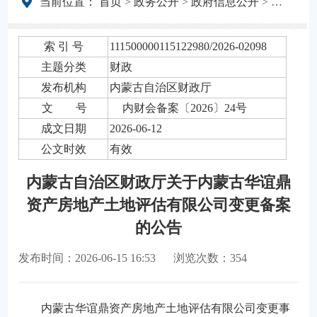
当前位置：
首页
>
政务公开
>
政府信息公开
>
法定主动
索 引 号
111500000115122980/2026-02098
主题分类
财政
发布机构
内蒙古自治区财政厅
文 号
内财会备案〔2026〕24号
成文日期
2026-06-12
公文时效
有效
内蒙古自治区财政厅关于内蒙古华谊鼎
资产房地产土地评估有限公司变更备案
的公告
发布时间：2026-06-15 16:53
浏览次数：354
内蒙古华谊鼎资产房地产土地评估有限公司变更事