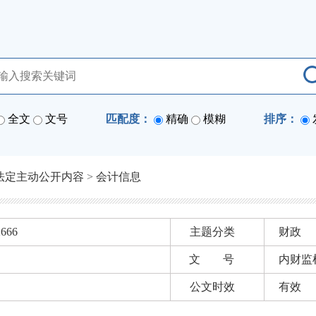
全文
文号
匹配度：
精确
模糊
排序：
法定主动公开内容
>
会计信息
2666
主题分类
财政
文 号
内财监检
公文时效
有效