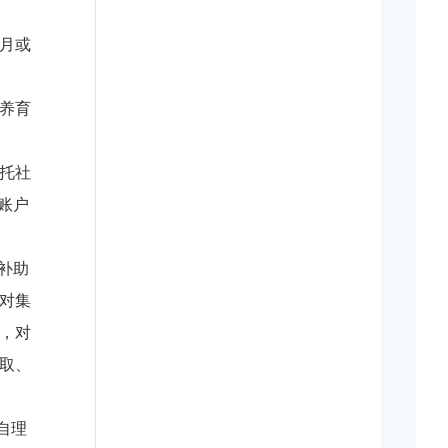
月或
养育
托社
账户
补助
对集
，对
取、
自理