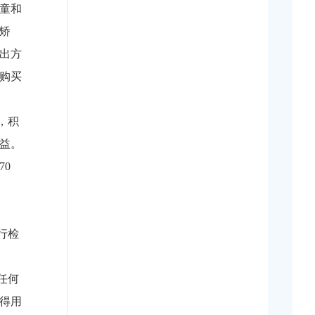
童和
矫
出方
购买
，积
益。
0
行检
任何
得用