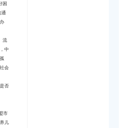
好困
的通
办
、流
，中
孤
社会
定是否
盟市
养儿