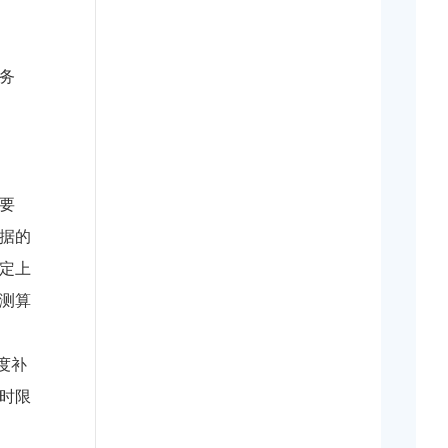
务
要
据的
定上
测算
度补
时限