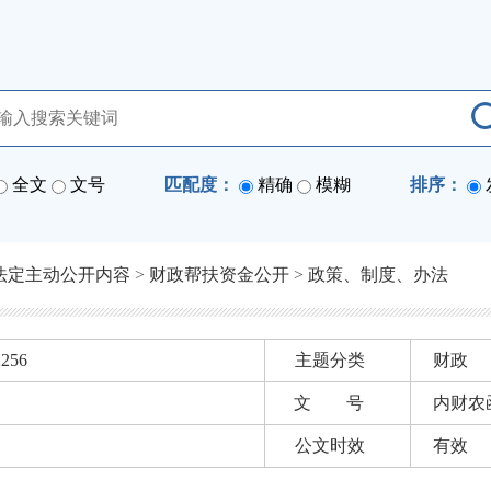
全文
文号
匹配度：
精确
模糊
排序：
法定主动公开内容
>
财政帮扶资金公开
>
政策、制度、办法
2256
主题分类
财政
文 号
内财农函
公文时效
有效