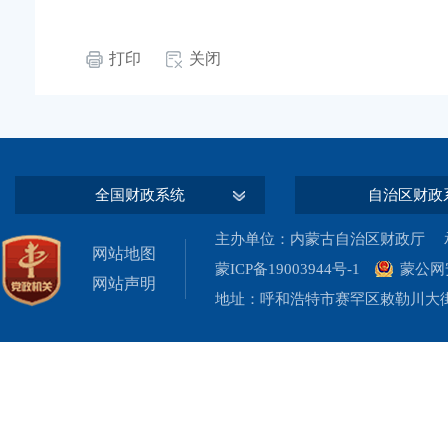
打印
关闭
全国财政系统
自治区财政
主办单位：内蒙古自治区财政厅 承
网站地图
蒙ICP备19003944号-1
蒙公网安
网站声明
地址：呼和浩特市赛罕区敕勒川大街19