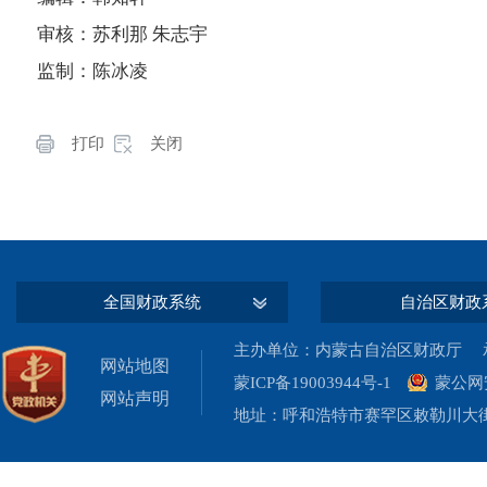
审核：苏利那 朱志宇
监制：陈冰凌
打印
关闭
全国财政系统
自治区财政
主办单位：内蒙古自治区财政厅 承
网站地图
蒙ICP备19003944号-1
蒙公网安
网站声明
地址：呼和浩特市赛罕区敕勒川大街19