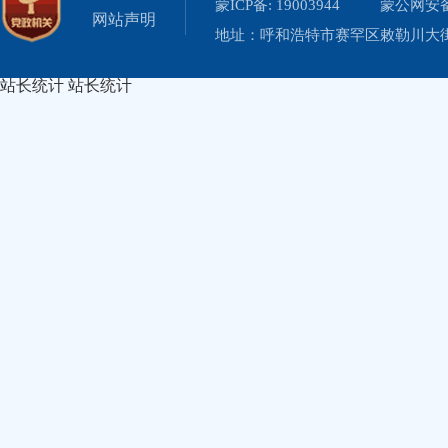
蒙ICP备: 19003944
蒙公网安备 
网站声明
地址：呼和浩特市赛罕区敕勒川大街19
站长统计
站长统计