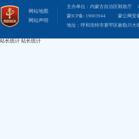
主办单位：内蒙古自治区财政厅 
网站地图
蒙ICP备: 19003944
蒙公网安备 
网站声明
地址：呼和浩特市赛罕区敕勒川大街19
站长统计
站长统计