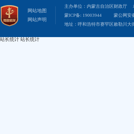
主办单位：内蒙古自治区财政厅 
网站地图
蒙ICP备: 19003944
蒙公网安备 
网站声明
地址：呼和浩特市赛罕区敕勒川大街19
站长统计
站长统计