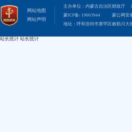
主办单位：内蒙古自治区财政厅 
网站地图
蒙ICP备: 19003944
蒙公网安备 
网站声明
地址：呼和浩特市赛罕区敕勒川大街19
站长统计
站长统计