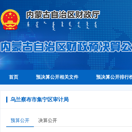
首页
预决算公开相关文件
预决算公开排行
乌兰察布市集宁区审计局
预算公开
决算公开