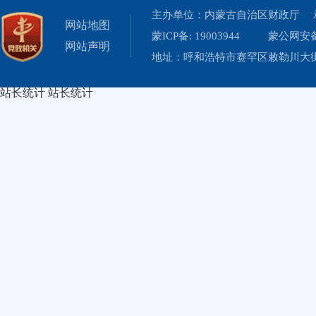
主办单位：内蒙古自治区财政厅 
网站地图
蒙ICP备: 19003944
蒙公网安备 
网站声明
地址：呼和浩特市赛罕区敕勒川大街19
站长统计
站长统计