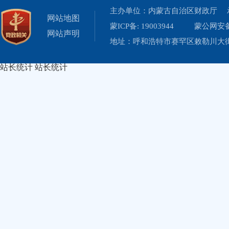
主办单位：内蒙古自治区财政厅 
网站地图
蒙ICP备: 19003944
蒙公网安备 
网站声明
地址：呼和浩特市赛罕区敕勒川大街19
站长统计
站长统计