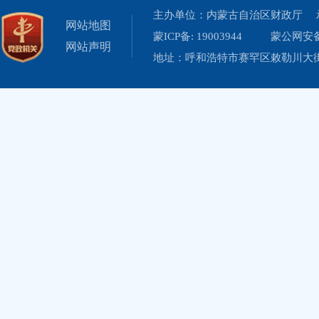
主办单位：内蒙古自治区财政厅 
网站地图
蒙ICP备: 19003944
蒙公网安备 
网站声明
地址：呼和浩特市赛罕区敕勒川大街19