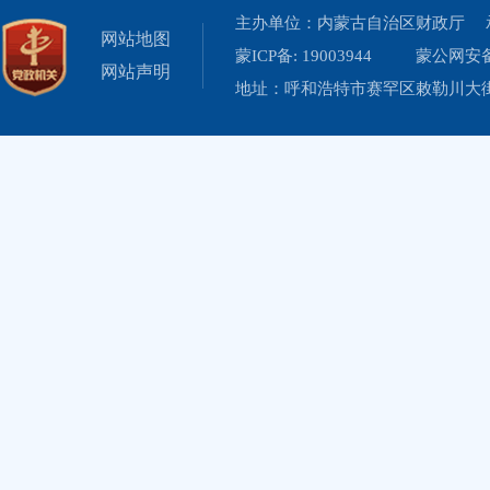
主办单位：内蒙古自治区财政厅 
网站地图
蒙ICP备: 19003944
蒙公网安备 
网站声明
地址：呼和浩特市赛罕区敕勒川大街19