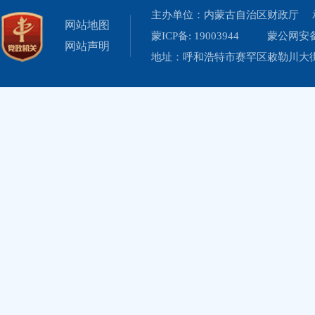
主办单位：内蒙古自治区财政厅 
网站地图
蒙ICP备: 19003944
蒙公网安备 
网站声明
地址：呼和浩特市赛罕区敕勒川大街19