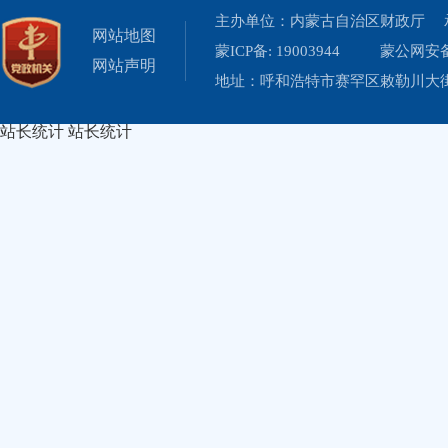
主办单位：内蒙古自治区财政厅 
网站地图
蒙ICP备: 19003944
蒙公网安备 
网站声明
地址：呼和浩特市赛罕区敕勒川大街19
站长统计
站长统计