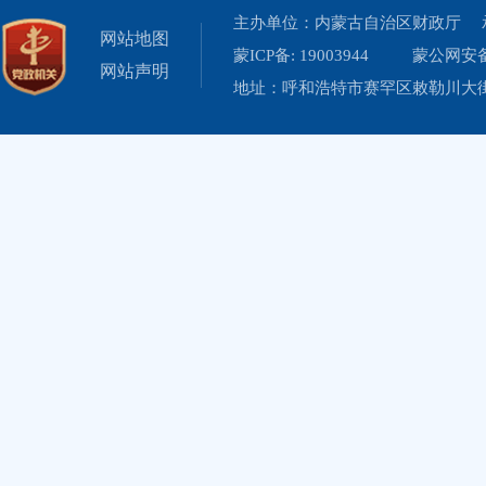
主办单位：内蒙古自治区财政厅 
网站地图
蒙ICP备: 19003944
蒙公网安备 
网站声明
地址：呼和浩特市赛罕区敕勒川大街19