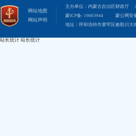
主办单位：内蒙古自治区财政厅 
网站地图
蒙ICP备: 19003944
蒙公网安备 
网站声明
地址：呼和浩特市赛罕区敕勒川大街19
站长统计
站长统计