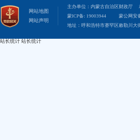
主办单位：内蒙古自治区财政厅 
网站地图
蒙ICP备: 19003944
蒙公网安备 
网站声明
地址：呼和浩特市赛罕区敕勒川大街19
站长统计
站长统计