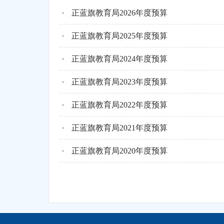
正蓝旗教育局2026年度预算
正蓝旗教育局2025年度预算
正蓝旗教育局2024年度预算
正蓝旗教育局2023年度预算
正蓝旗教育局2022年度预算
正蓝旗教育局2021年度预算
正蓝旗教育局2020年度预算