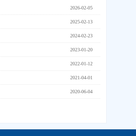
2026-02-05
2025-02-13
2024-02-23
2023-01-20
2022-01-12
2021-04-01
2020-06-04