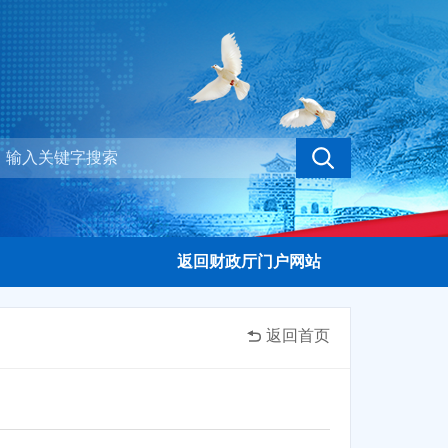
返回财政厅门户网站
返回首页