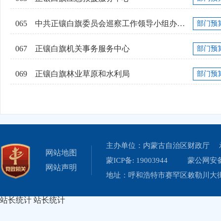
065
中共正镶白旗委员会巡察工作领导小组办公室
部门预
067
正镶白旗机关事务服务中心
部门预
069
正镶白旗林业草原和水利局
部门预
主办单位：内蒙古自治区财政厅 
网站地图
蒙ICP备: 19003944
蒙公网安备 
网站声明
地址：呼和浩特市赛罕区敕勒川大街19
站长统计
站长统计