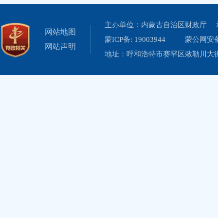
主办单位：内蒙古自治区财政厅 
网站地图
蒙ICP备: 19003944
蒙公网安备 
网站声明
地址：呼和浩特市赛罕区敕勒川大街19