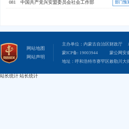
081
中国共产党兴安盟委员会社会工作部
部门预
主办单位：内蒙古自治区财政厅 
网站地图
蒙ICP备: 19003944
蒙公网安备 
网站声明
地址：呼和浩特市赛罕区敕勒川大街19
站长统计
站长统计