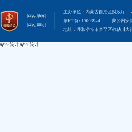
主办单位：内蒙古自治区财政厅 
网站地图
蒙ICP备: 19003944
蒙公网安备 
网站声明
地址：呼和浩特市赛罕区敕勒川大街19
站长统计
站长统计