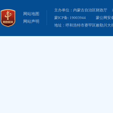
主办单位：内蒙古自治区财政厅 
网站地图
蒙ICP备: 19003944
蒙公网安备 
网站声明
地址：呼和浩特市赛罕区敕勒川大街19