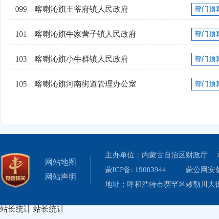
099
喀喇沁旗王爷府镇人民政府
部门预
101
喀喇沁旗牛家营子镇人民政府
部门预
103
喀喇沁旗小牛群镇人民政府
部门预
105
喀喇沁旗河南街道管理办公室
部门预
主办单位：内蒙古自治区财政厅 
网站地图
蒙ICP备: 19003944
蒙公网安备 
网站声明
地址：呼和浩特市赛罕区敕勒川大街19
站长统计
站长统计