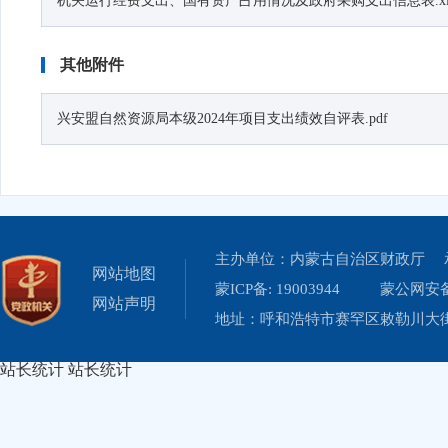
机关运行经费支出、国有资产占用情况及政府采购支出信息表.xl
其他附件
兴安盟自然资源局本级2024年项目支出绩效自评表.pdf
主办单位：内蒙古自治区财政厅 
网站地图
蒙ICP备: 19003944
蒙公网安备 
网站声明
地址：呼和浩特市赛罕区敕勒川大街19
站长统计
站长统计