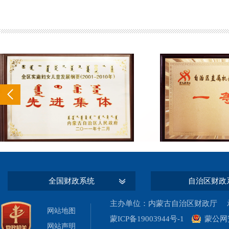
全国财政系统
自治区财政
主办单位：内蒙古自治区财政厅 承
网站地图
蒙ICP备19003944号-1
蒙公网安
网站声明