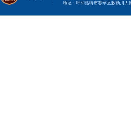
地址：呼和浩特市赛罕区敕勒川大街19