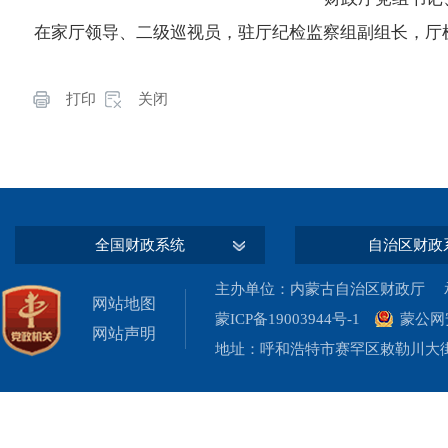
在家厅领导、二级巡视员，驻厅纪检监察组副组长，厅
打印
关闭
全国财政系统
自治区财政
主办单位：内蒙古自治区财政厅 承
网站地图
蒙ICP备19003944号-1
蒙公网安
网站声明
地址：呼和浩特市赛罕区敕勒川大街19