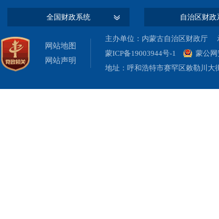
全国财政系统
自治区财政
主办单位：内蒙古自治区财政厅 承
网站地图
蒙ICP备19003944号-1
蒙公网安
网站声明
地址：呼和浩特市赛罕区敕勒川大街19